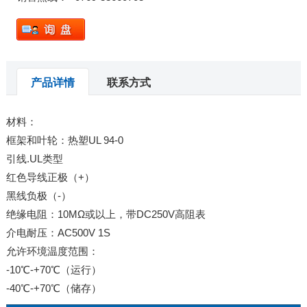
产品详情
联系方式
材料：
框架和叶轮：热塑UL 94-0
引线.UL类型
红色导线正极（+）
黑线负极（-）
绝缘电阻：10MΩ或以上，带DC250V高阻表
介电耐压：AC500V 1S
允许环境温度范围：
-10℃-+70℃（运行）
-40℃-+70℃（储存）