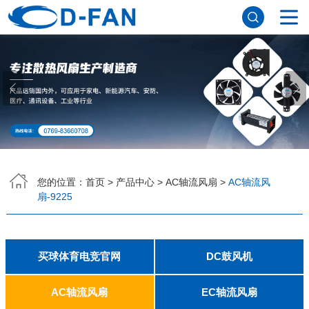
网站首页
关于我们
公司简介
董事长寄语
发展历程
公司优势
企业文化
荣誉资质
企业风采
仪器设备
视频中心
产品中心
买球体育电竞官网
DC鼓风机
AC轴流风扇
EC轴流风扇
横流风扇
支架风扇
应用案例
您的位置：
首页
>
产品中心
>
AC轴流风扇
>
AC轴流风
扇-9225
工程案例
解决方案
新闻资讯
公司新闻
行业资讯
常见问题
买球体育电竞官网
DC鼓风机
买球体育电竞官网全站
2006
2010
2507
2510
3006
3007
3010
3510
4007
4010-B
4015
4020
4028
4510
5010
5015
5020
5025
6010
6015
6020
6025
6038
7010
7015
7025
8010
8015
8025-A
8025-B
8038
9025-B
8020
9238
1225-A
1225-B
1232
1238-A
1238-B
1425
1751
20060
2006
3507
4008
DFM4010B
4020
4506-A
4506-B
5008
5010
5015-A
5015-B
5016
5020-A
5020-B
5025-A
5025-B
6006
6008
6015-A
6015-B
6020
6025
6028-A
6028-B
7515
7525
7530-A
7530-B
8030-A
8030-B
9330-A
9330-C
9733
10033
1232
AC轴流风扇
EC轴流风扇
联系方式
客户留言
人才招聘