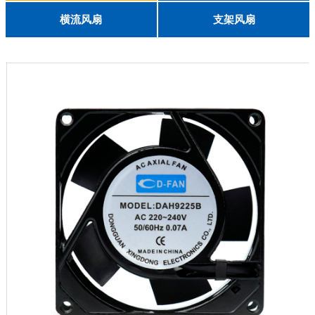
English
8025
8038
9225
9238
1225
1238
1738
1751
2260
6025
8025
8038
9225
9238
1238
横流风扇
支架风扇
DC 030
3010
4010
5010
6010
6025
8015
5032碟形
8030碟形
9025
9025碟形
1225
1025碟形
1025
1225碟形
1525碟形
12538离心