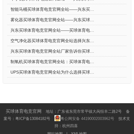
智能马桶买球体育电竞官网全站——兴东买球体育电竞官网-4010
雾化器买球体育电竞官网全站——兴东买球体育电竞官网-4020的优势
兴东买球体育电竞官网全站——买球体育电竞官网-4015的应用场景及选购要点
空气净化器买球体育电竞官网全站选择兴东买球体育电竞官网-1232的理由
兴东买球体育电竞官网全站厂家告诉你买球体育电竞官网-7025的产品优势与特点
制氧机买球体育电竞官网全站：买球体育电竞官网-8025的突出亮点
UPS买球体育电竞官网全站为什么选择买球体育电竞官网-6025
买球体育电竞官网
地址：广东省东莞市常平镇大呙恒丰二路2号
备
案号：
粤ICP备13084182号
粤公网安备 44190002003962号
技术支
持：杭州四喜
网站地图
|
XML地图