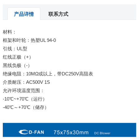
产品详情
联系方式
材料：
框架和叶轮：热塑UL 94-0
引线：UL型
红线正极（+）
黑线负极（-）
绝缘电阻：10MΩ或以上，带DC250V高阻表
介质耐压：AC500V 1S
允许环境温度范围：
-10℃~+70℃（运行）
-40℃～+70℃（储存）