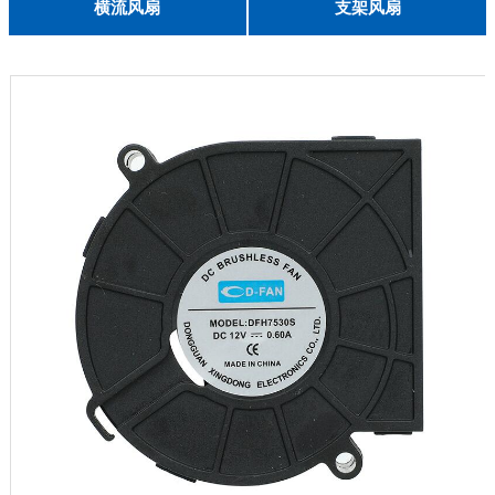
English
横流风扇
支架风扇
DC 030
3010
4010
5010
6010
6025
8015
5032碟形
8030碟形
9025
9025碟形
1225
1025碟形
1025
1225碟形
1525碟形
12538离心